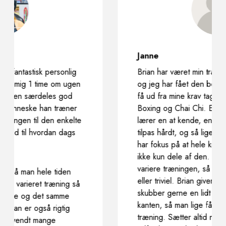
Janne
Brian har været min træner nu gennem 5 år,
og jeg har fået den bedste træner jeg kunne
få ud fra mine krav taget med fra min Kick
Boxing og Chai Chi. En træner der hurtig
lærer en at kende, en træner der presser
tilpas hårdt, og så lige lidt til.
En træner, der
har fokus på at hele kroppen skal trænes og
ikke kun dele af den. Brian, har en evne til at
variere træningen, så den aldrig bliver kedelig
eller triviel. Brian giver en kamp til stregen, og
skubber gerne en lidt længere ud over
kanten, så man lige får lidt mere ud af sin
træning. Sætter altid nye udfordringer op,