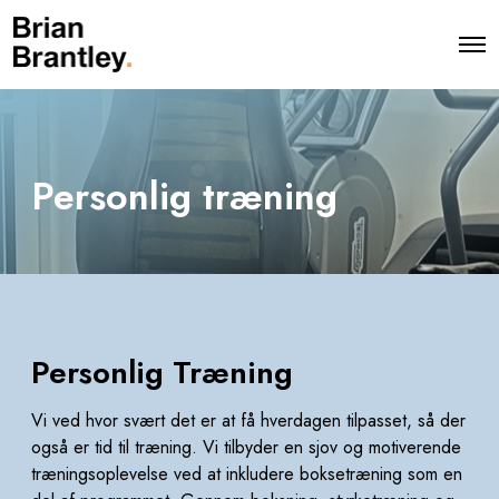
O
p
e
n
M
e
n
u
Personlig træning
Personlig Træning
Vi ved hvor svært det er at få hverdagen tilpasset, så der
også er tid til træning.
Vi tilbyder en sjov og motiverende
træningsoplevelse ved at inkludere boksetræning som en