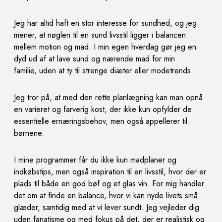
Jeg har altid haft en stor interesse for sundhed, og jeg
mener, at nøglen til en sund livsstil ligger i balancen
mellem motion og mad. I min egen hverdag gør jeg en
dyd ud af at lave sund og nærende mad for min
familie, uden at ty til strenge diæter eller modetrends.
Jeg tror på, at med den rette planlægning kan man
opnå
en varieret og farverig kost, der ikke kun opfylder de
essentielle ernæringsbehov, men også appellerer
til
børnene.
I mine programmer får du ikke kun madplaner og
indkøbstips, men også inspiration til en livsstil, hvor der
er
plads til både en god bøf og et glas vin. For mig handler
det om at finde en balance, hvor vi kan nyde
livets små
glæder, samtidig med at vi lever sundt. Jeg vejleder dig
uden fanatisme og med fokus på det, der
er realistisk og