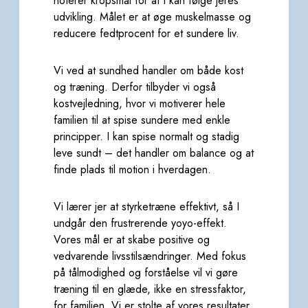
noterer kropsmål for at I kan følge jeres
udvikling. Målet er at øge muskelmasse og
reducere fedtprocent
for et sundere liv.
Vi ved at sundhed handler om både kost
og træning. Derfor tilbyder vi også
kostvejledning, hvor vi
motiverer hele
familien til at spise sundere med enkle
principper. I kan spise normalt og stadig
leve sundt –
det handler om balance og at
finde plads til motion i hverdagen.
Vi lærer jer at styrketræne effektivt, så I
undgår den frustrerende yoyo-effekt.
Vores mål er at skabe positive og
vedvarende livsstilsændringer. Med fokus
på tålmodighed og forståelse vil
vi gøre
træning til en glæde, ikke en stressfaktor,
for familien. Vi er stolte af vores resultater,